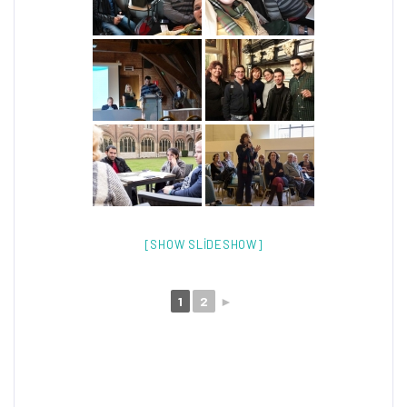
[SHOW SLIDESHOW]
1
2
►