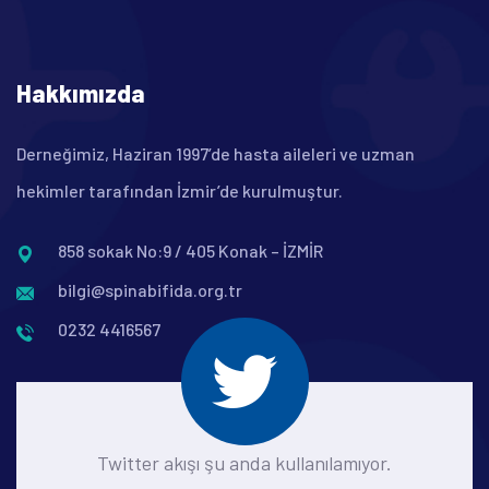
Hakkımızda
Derneğimiz, Haziran 1997’de hasta aileleri ve uzman
hekimler tarafından İzmir’de kurulmuştur.
858 sokak No:9 / 405 Konak – İZMİR
bilgi@spinabifida.org.tr
0232 4416567
Twitter akışı şu anda kullanılamıyor.