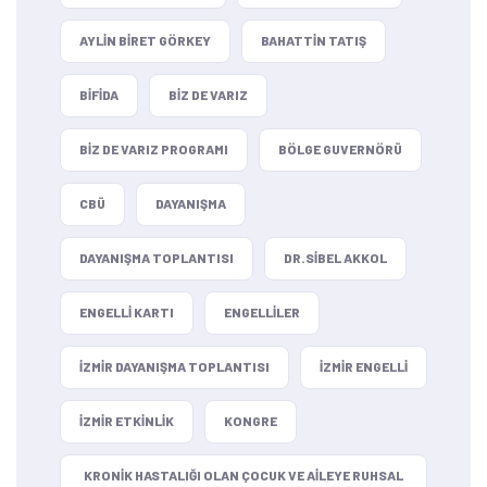
AYLIN BIRET GÖRKEY
BAHATTIN TATIŞ
BIFIDA
BIZ DE VARIZ
BIZ DE VARIZ PROGRAMI
BÖLGE GUVERNÖRÜ
CBÜ
DAYANIŞMA
DAYANIŞMA TOPLANTISI
DR.SIBEL AKKOL
ENGELLI KARTI
ENGELLILER
IZMIR DAYANIŞMA TOPLANTISI
IZMIR ENGELLI
IZMIR ETKINLIK
KONGRE
KRONIK HASTALIĞI OLAN ÇOCUK VE AILEYE RUHSAL