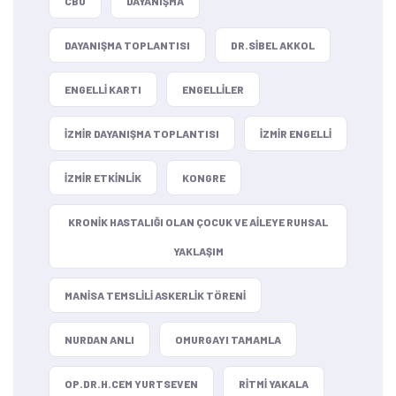
CBÜ
DAYANIŞMA
DAYANIŞMA TOPLANTISI
DR.SIBEL AKKOL
ENGELLI KARTI
ENGELLILER
IZMIR DAYANIŞMA TOPLANTISI
IZMIR ENGELLI
IZMIR ETKINLIK
KONGRE
KRONIK HASTALIĞI OLAN ÇOCUK VE AILEYE RUHSAL
YAKLAŞIM
MANISA TEMSLILI ASKERLIK TÖRENI
NURDAN ANLI
OMURGAYI TAMAMLA
OP.DR.H.CEM YURTSEVEN
RITMI YAKALA