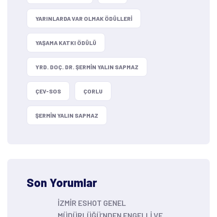
YARINLARDA VAR OLMAK ÖDÜLLERI
YAŞAMA KATKI ÖDÜLÜ
YRD. DOÇ. DR. ŞERMIN YALIN SAPMAZ
ÇEV-SOS
ÇORLU
ŞERMIN YALIN SAPMAZ
Son Yorumlar
İZMİR ESHOT GENEL
MÜDÜRLÜĞÜ’NDEN ENGELLİ VE