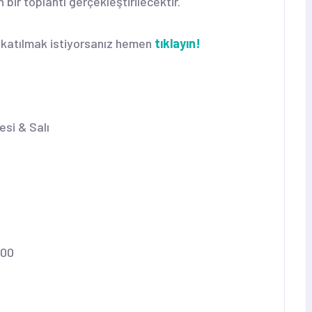
n bir toplantı gerçekleştirilecektir.
e katılmak istiyorsanız hemen
tıklayın!
esi & Salı
.00