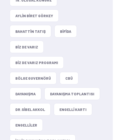
AYLIN BIRET GÖRKEY
BAHATTIN TATIŞ
BIFIDA
BIZ DE VARIZ
BIZ DE VARIZ PROGRAMI
BÖLGE GUVERNÖRÜ
CBÜ
DAYANIŞMA
DAYANIŞMA TOPLANTISI
DR.SIBEL AKKOL
ENGELLI KARTI
ENGELLILER