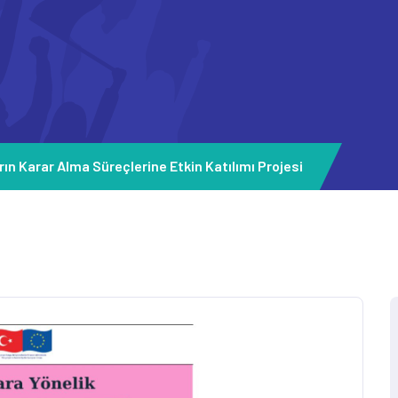
rın Karar Alma Süreçlerine Etkin Katılımı Projesi