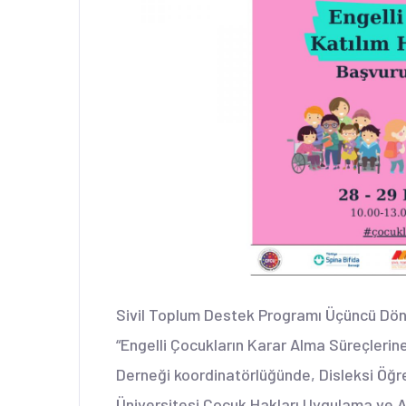
Sivil Toplum Destek Programı Üçüncü D
“Engelli Çocukların Karar Alma Süreçlerine 
Derneği koordinatörlüğünde, Disleksi Öğ
Üniversitesi Çocuk Hakları Uygulama ve Ar