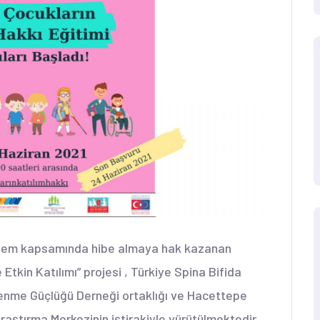
önem kapsamında hibe almaya hak kazanan
Etkin Katılımı” projesi , Türkiye Spina Bifida
renme Güçlüğü Derneği ortaklığı ve Hacettepe
aştırma Merkezinin iştirakiyle yürütülmektedir.