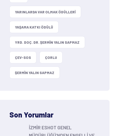
YARINLARDA VAR OLMAK ÖDÜLLERI
YAŞAMA KATKI ÖDÜLÜ
YRD. DOÇ. DR. ŞERMIN YALIN SAPMAZ
ÇEV-SOS
ÇORLU
ŞERMIN YALIN SAPMAZ
Son Yorumlar
İZMİR ESHOT GENEL
MÜDÜRLÜĞÜ’NDEN ENGELLİ VE