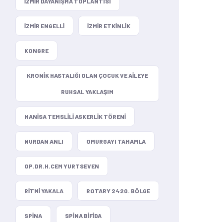
IZMIR DAYANIŞMA TOPLANTISI
IZMIR ENGELLI
IZMIR ETKINLIK
KONGRE
KRONIK HASTALIĞI OLAN ÇOCUK VE AILEYE
RUHSAL YAKLAŞIM
MANISA TEMSLILI ASKERLIK TÖRENI
NURDAN ANLI
OMURGAYI TAMAMLA
OP.DR.H.CEM YURTSEVEN
RITMI YAKALA
ROTARY 2420. BÖLGE
SPINA
SPINA BIFIDA