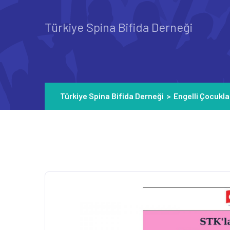
Türkiye Spina Bifida Derneği
Türkiye Spina Bifida Derneği
>
Engelli Çocukla