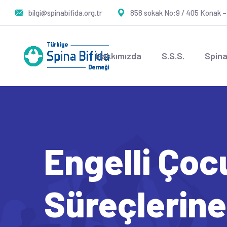
bilgi@spinabifida.org.tr
858 sokak No:9 / 405 Konak –
Hakkımızda
S.S.S.
Spina
Engelli Çoc
Süreçlerine 