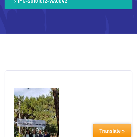
>
IMG-20181012-WA0042
Translate »