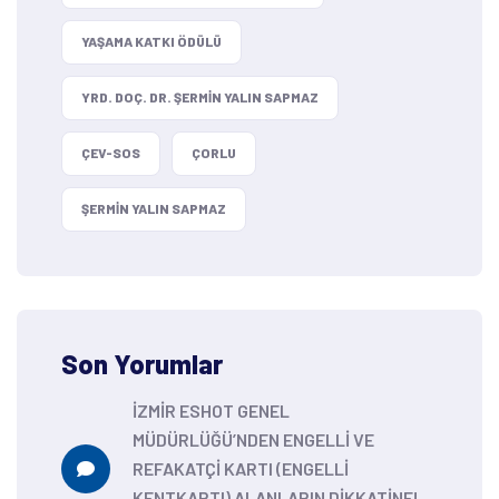
YAŞAMA KATKI ÖDÜLÜ
YRD. DOÇ. DR. ŞERMIN YALIN SAPMAZ
ÇEV-SOS
ÇORLU
ŞERMIN YALIN SAPMAZ
Son Yorumlar
İZMİR ESHOT GENEL
MÜDÜRLÜĞÜ’NDEN ENGELLİ VE
REFAKATÇİ KARTI (ENGELLİ
KENTKARTI) ALANLARIN DİKKATİNE!