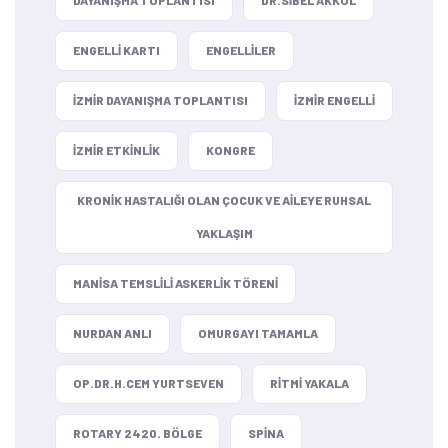
DAYANIŞMA TOPLANTISI
DR.SIBEL AKKOL
ENGELLI KARTI
ENGELLILER
IZMIR DAYANIŞMA TOPLANTISI
IZMIR ENGELLI
IZMIR ETKINLIK
KONGRE
KRONIK HASTALIĞI OLAN ÇOCUK VE AILEYE RUHSAL
YAKLAŞIM
MANISA TEMSLILI ASKERLIK TÖRENI
NURDAN ANLI
OMURGAYI TAMAMLA
OP.DR.H.CEM YURTSEVEN
RITMI YAKALA
ROTARY 2420. BÖLGE
SPINA