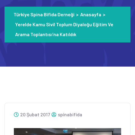
Türkiye Spina Bifida Derneği
>
Anasayfa
>
Yerelde Kamu Sivil Toplum Diyaloğu Eğitim Ve
Arama Toplantısı’na Katıldık
20 Şubat 2017
spinabifida