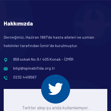
Hakkımızda
Derneğimiz, Haziran 1997’de hasta aileleri ve uzman
hekimler tarafından İzmir’de kurulmuştur.
858 sokak No:9 / 405 Konak – İZMİR
bilgi@spinabifida.org.tr
0232 4416567
Twitter akışı şu anda kullanılamıyor.