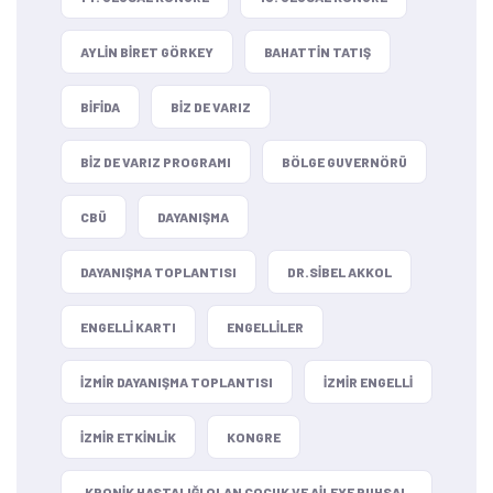
AYLIN BIRET GÖRKEY
BAHATTIN TATIŞ
BIFIDA
BIZ DE VARIZ
BIZ DE VARIZ PROGRAMI
BÖLGE GUVERNÖRÜ
CBÜ
DAYANIŞMA
DAYANIŞMA TOPLANTISI
DR.SIBEL AKKOL
ENGELLI KARTI
ENGELLILER
IZMIR DAYANIŞMA TOPLANTISI
IZMIR ENGELLI
IZMIR ETKINLIK
KONGRE
KRONIK HASTALIĞI OLAN ÇOCUK VE AILEYE RUHSAL