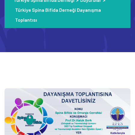
Türkiye Spina Bifida Derneği Dayanışma
Toplantısı