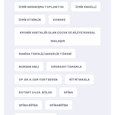
IZMIR DAYANIŞMA TOPLANTISI
IZMIR ENGELLI
IZMIR ETKINLIK
KONGRE
KRONIK HASTALIĞI OLAN ÇOCUK VE AILEYE RUHSAL
YAKLAŞIM
MANISA TEMSLILI ASKERLIK TÖRENI
NURDAN ANLI
OMURGAYI TAMAMLA
OP.DR.H.CEM YURTSEVEN
RITMI YAKALA
ROTARY 2420. BÖLGE
SPINA
SPINA BIFIDA
SPINABIFIDA