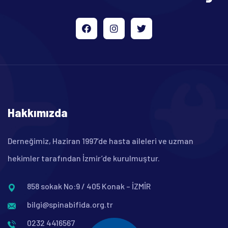
Hakkımızda
Derneğimiz, Haziran 1997’de hasta aileleri ve uzman
hekimler tarafından İzmir’de kurulmuştur.
858 sokak No:9 / 405 Konak – İZMİR
bilgi@spinabifida.org.tr
0232 4416567