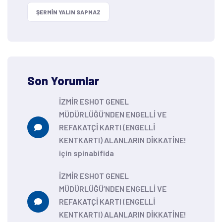
ŞERMIN YALIN SAPMAZ
Son Yorumlar
İZMİR ESHOT GENEL
MÜDÜRLÜĞÜ’NDEN ENGELLİ VE
REFAKATÇİ KARTI (ENGELLİ
KENTKARTI) ALANLARIN DİKKATİNE!
için
spinabifida
İZMİR ESHOT GENEL
MÜDÜRLÜĞÜ’NDEN ENGELLİ VE
REFAKATÇİ KARTI (ENGELLİ
KENTKARTI) ALANLARIN DİKKATİNE!