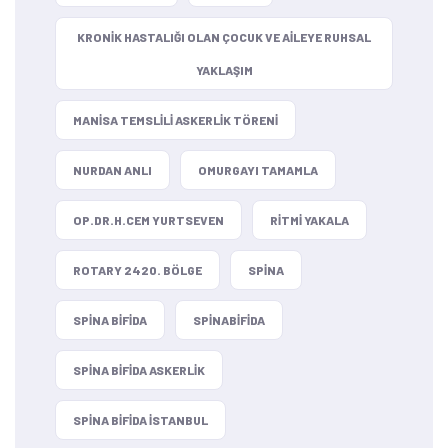
KRONIK HASTALIĞI OLAN ÇOCUK VE AILEYE RUHSAL
YAKLAŞIM
MANISA TEMSLILI ASKERLIK TÖRENI
NURDAN ANLI
OMURGAYI TAMAMLA
OP.DR.H.CEM YURTSEVEN
RITMI YAKALA
ROTARY 2420. BÖLGE
SPINA
SPINA BIFIDA
SPINABIFIDA
SPINA BIFIDA ASKERLIK
SPINA BIFIDA ISTANBUL