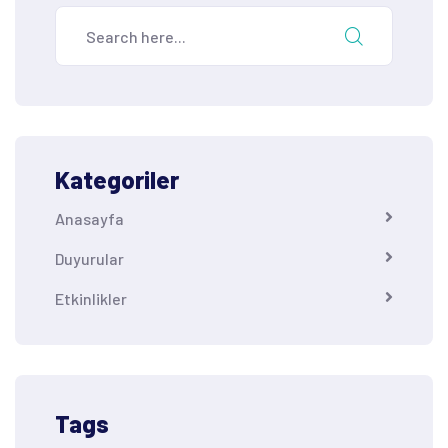
Kategoriler
Anasayfa
Duyurular
Etkinlikler
Tags