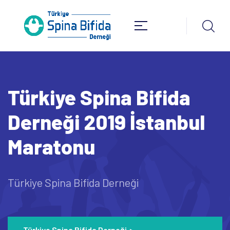
Türkiye Spina Bifida
Derneği 2019 İstanbul
Maratonu
Türkiye Spina Bifida Derneği
Türkiye Spina Bifida Derneği
>