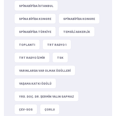
SPINABIFIDA ISTANBUL
SPINA BIFIDA KONGRE
SPINABIFIDA KONGRE
SPINABIFIDA TÜRKIYE
TEMSILI ASKERLIK
TOPLANTI
TRT RADYO 1
TRT RADYO IZMIR
TSK
YARINLARDA VAR OLMAK ÖDÜLLERI
YAŞAMA KATKI ÖDÜLÜ
YRD. DOÇ. DR. ŞERMIN YALIN SAPMAZ
ÇEV-SOS
ÇORLU