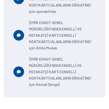
KENTKARTI) ALANLARIN DİKKATİNE!
için
spinabifida
İZMİR ESHOT GENEL
MÜDÜRLÜĞÜ’NDEN ENGELLİ VE
REFAKATÇİ KARTI (ENGELLİ
KENTKARTI) ALANLARIN DİKKATİNE!
için
Atilla Modalı
İZMİR ESHOT GENEL
MÜDÜRLÜĞÜ’NDEN ENGELLİ VE
REFAKATÇİ KARTI (ENGELLİ
KENTKARTI) ALANLARIN DİKKATİNE!
için
Kemal Şengül