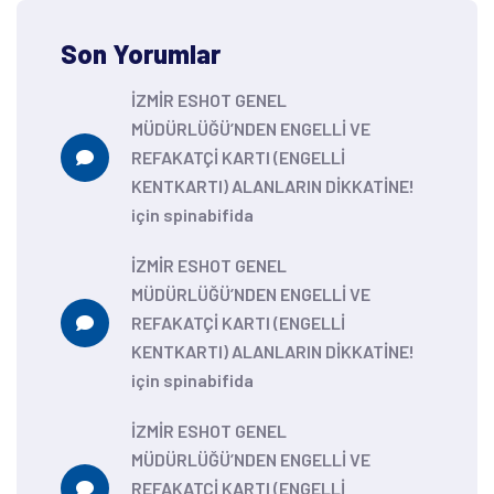
Son Yorumlar
İZMİR ESHOT GENEL
MÜDÜRLÜĞÜ’NDEN ENGELLİ VE
REFAKATÇİ KARTI (ENGELLİ
KENTKARTI) ALANLARIN DİKKATİNE!
için
spinabifida
İZMİR ESHOT GENEL
MÜDÜRLÜĞÜ’NDEN ENGELLİ VE
REFAKATÇİ KARTI (ENGELLİ
KENTKARTI) ALANLARIN DİKKATİNE!
için
spinabifida
İZMİR ESHOT GENEL
MÜDÜRLÜĞÜ’NDEN ENGELLİ VE
REFAKATÇİ KARTI (ENGELLİ