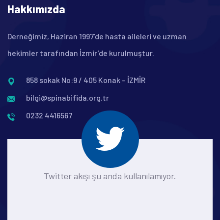
Hakkımızda
Derneğimiz, Haziran 1997’de hasta aileleri ve uzman
hekimler tarafından İzmir’de kurulmuştur.
858 sokak No:9 / 405 Konak – İZMİR
bilgi@spinabifida.org.tr
0232 4416567
Twitter akışı şu anda kullanılamıyor.