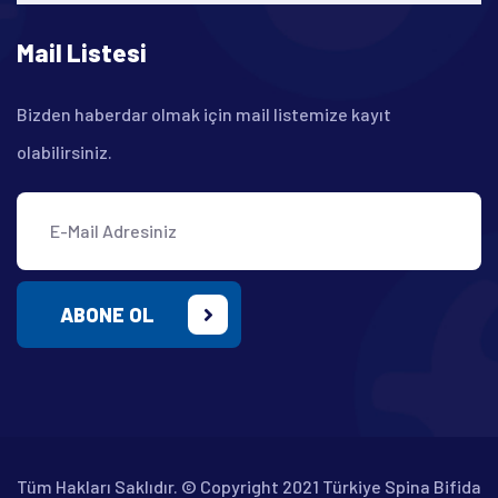
Mail Listesi
Bizden haberdar olmak için mail listemize kayıt
olabilirsiniz.
ABONE OL
Tüm Hakları Saklıdır. © Copyright 2021 Türkiye Spina Bifida