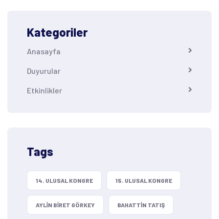
Kategoriler
Anasayfa
Duyurular
Etkinlikler
Tags
14. ULUSAL KONGRE
15. ULUSAL KONGRE
AYLIN BIRET GÖRKEY
BAHATTIN TATIŞ