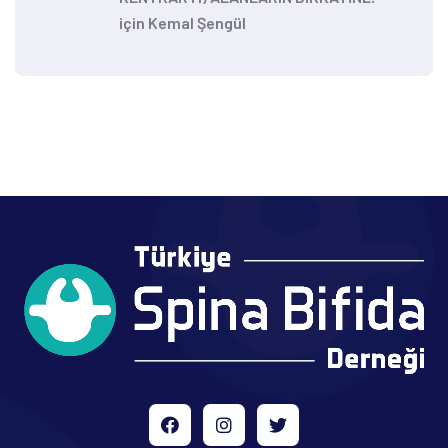
için
Kemal Şengül