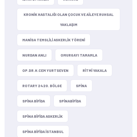
KRONIK HASTALIĞI OLAN ÇOCUK VE AILEYE RUHSAL
YAKLAŞIM
MANISA TEMSLILI ASKERLIK TÖRENI
NURDAN ANLI
OMURGAYI TAMAMLA
OP.DR.H.CEM YURTSEVEN
RITMI YAKALA
ROTARY 2420. BÖLGE
SPINA
SPINA BIFIDA
SPINABIFIDA
SPINA BIFIDA ASKERLIK
SPINA BIFIDA ISTANBUL