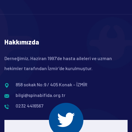
Hakkımızda
Derneğimiz, Haziran 1997’de hasta aileleri ve uzman
hekimler tarafından İzmir’de kurulmuştur.
858 sokak No:9 / 405 Konak – İZMİR
bilgi@spinabifida.org.tr
0232 4416567