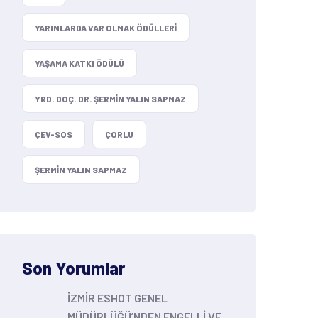
YARINLARDA VAR OLMAK ÖDÜLLERI
YAŞAMA KATKI ÖDÜLÜ
YRD. DOÇ. DR. ŞERMIN YALIN SAPMAZ
ÇEV-SOS
ÇORLU
ŞERMIN YALIN SAPMAZ
Son Yorumlar
İZMİR ESHOT GENEL
MÜDÜRLÜĞÜ’NDEN ENGELLİ VE