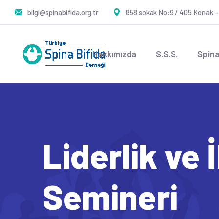
bilgi@spinabifida.org.tr
858 sokak No:9 / 405 Konak –
Hakkımızda
S.S.S.
Spina
Liderlik ve
Semineri