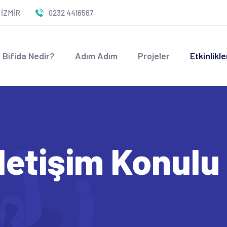
 İZMİR
0232 4416567
 Bifida Nedir?
Adım Adım
Projeler
Etkinlikle
 İletişim Konul