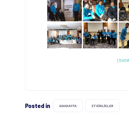
[SHOW
Posted in
ANASAYFA
ETKINLIKLER