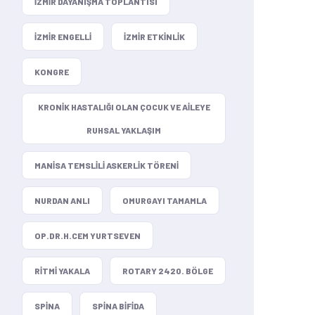
IZMIR DAYANIŞMA TOPLANTISI
IZMIR ENGELLI
IZMIR ETKINLIK
KONGRE
KRONIK HASTALIĞI OLAN ÇOCUK VE AILEYE
RUHSAL YAKLAŞIM
MANISA TEMSLILI ASKERLIK TÖRENI
NURDAN ANLI
OMURGAYI TAMAMLA
OP.DR.H.CEM YURTSEVEN
RITMI YAKALA
ROTARY 2420. BÖLGE
SPINA
SPINA BIFIDA