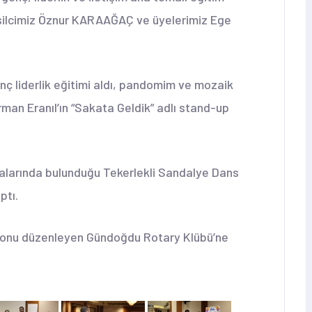
ilcimiz Öznur KARAAĞAÇ ve üyelerimiz Ege
ç liderlik eğitimi aldı, pandomim ve mozaik
Erman Eranıl’ın “Sakata Geldik” adlı stand-up
ralarında bulunduğu Tekerlekli Sandalye Dans
ptı.
syonu düzenleyen Gündoğdu Rotary Klübü’ne