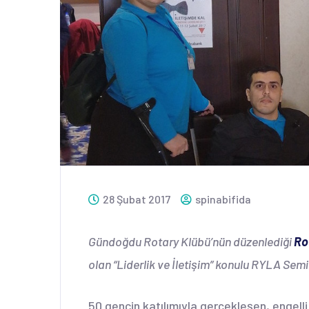
28 Şubat 2017
spinabifida
Gündoğdu Rotary Klübü’nün düzenlediği
Ro
olan “Liderlik ve İletişim” konulu RYLA Semi
50 gencin katılımıyla gerçekleşen, engelli 