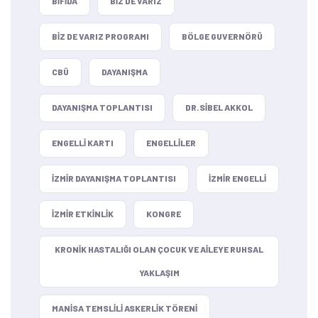
BIFIDA
BIZ DE VARIZ
BIZ DE VARIZ PROGRAMI
BÖLGE GUVERNÖRÜ
CBÜ
DAYANIŞMA
DAYANIŞMA TOPLANTISI
DR.SIBEL AKKOL
ENGELLI KARTI
ENGELLILER
IZMIR DAYANIŞMA TOPLANTISI
IZMIR ENGELLI
IZMIR ETKINLIK
KONGRE
KRONIK HASTALIĞI OLAN ÇOCUK VE AILEYE RUHSAL
YAKLAŞIM
MANISA TEMSLILI ASKERLIK TÖRENI