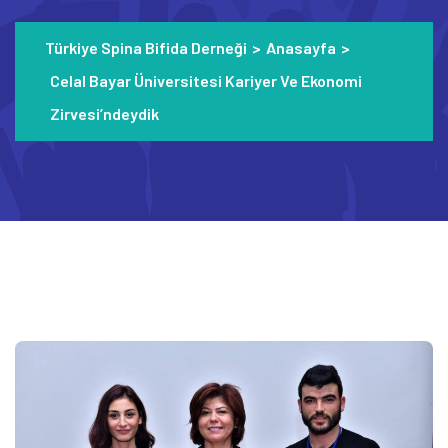
Türkiye Spina Bifida Derneği
>
Anasayfa
>
Celal Bayar Üniversitesi Kariyer Ve Ekonomi
Zirvesi’ndeydik