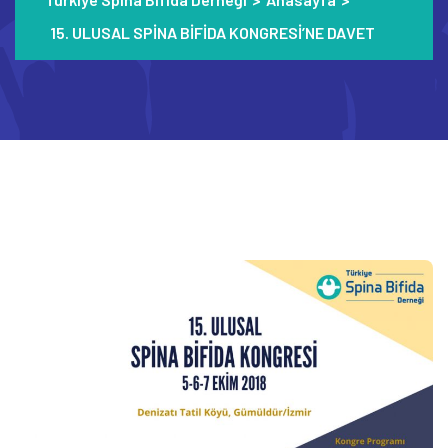
15. ULUSAL SPİNA BİFİDA KONGRESİ’NE DAVET