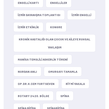
ENGELLI KARTI
ENGELLILER
IZMIR DAYANIŞMA TOPLANTISI
IZMIR ENGELLI
IZMIR ETKINLIK
KONGRE
KRONIK HASTALIĞI OLAN ÇOCUK VE AILEYE RUHSAL
YAKLAŞIM
MANISA TEMSLILI ASKERLIK TÖRENI
NURDAN ANLI
OMURGAYI TAMAMLA
OP.DR.H.CEM YURTSEVEN
RITMI YAKALA
ROTARY 2420. BÖLGE
SPINA
SPINA BIFIDA
SPINABIFIDA