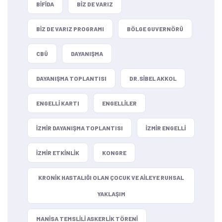
BIFIDA
BIZ DE VARIZ
BIZ DE VARIZ PROGRAMI
BÖLGE GUVERNÖRÜ
CBÜ
DAYANIŞMA
DAYANIŞMA TOPLANTISI
DR.SIBEL AKKOL
ENGELLI KARTI
ENGELLILER
IZMIR DAYANIŞMA TOPLANTISI
IZMIR ENGELLI
IZMIR ETKINLIK
KONGRE
KRONIK HASTALIĞI OLAN ÇOCUK VE AILEYE RUHSAL
YAKLAŞIM
MANISA TEMSLILI ASKERLIK TÖRENI