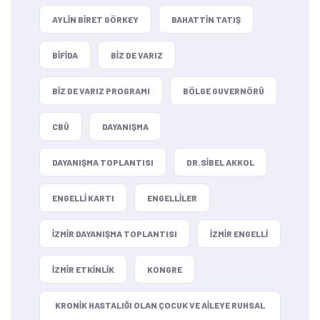
AYLIN BIRET GÖRKEY
BAHATTIN TATIŞ
BIFIDA
BIZ DE VARIZ
BIZ DE VARIZ PROGRAMI
BÖLGE GUVERNÖRÜ
CBÜ
DAYANIŞMA
DAYANIŞMA TOPLANTISI
DR.SIBEL AKKOL
ENGELLI KARTI
ENGELLILER
IZMIR DAYANIŞMA TOPLANTISI
IZMIR ENGELLI
IZMIR ETKINLIK
KONGRE
KRONIK HASTALIĞI OLAN ÇOCUK VE AILEYE RUHSAL