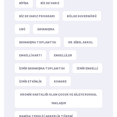
BIFIDA
BIZ DE VARIZ
BIZ DE VARIZ PROGRAMI
BÖLGE GUVERNÖRÜ
CBÜ
DAYANIŞMA
DAYANIŞMA TOPLANTISI
DR.SIBEL AKKOL
ENGELLI KARTI
ENGELLILER
IZMIR DAYANIŞMA TOPLANTISI
IZMIR ENGELLI
IZMIR ETKINLIK
KONGRE
KRONIK HASTALIĞI OLAN ÇOCUK VE AILEYE RUHSAL
YAKLAŞIM
MANISA TEMSLILI ASKERLIK TÖRENI