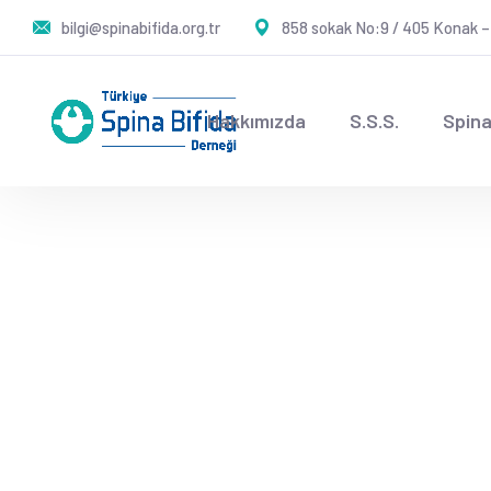
bilgi@spinabifida.org.tr
858 sokak No:9 / 405 Konak –
Hakkımızda
S.S.S.
Spina