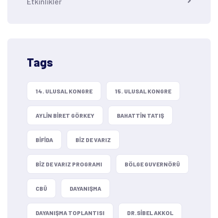
Etkinlikler
Tags
14. ULUSAL KONGRE
15. ULUSAL KONGRE
AYLIN BIRET GÖRKEY
BAHATTIN TATIŞ
BIFIDA
BIZ DE VARIZ
BIZ DE VARIZ PROGRAMI
BÖLGE GUVERNÖRÜ
CBÜ
DAYANIŞMA
DAYANIŞMA TOPLANTISI
DR.SIBEL AKKOL