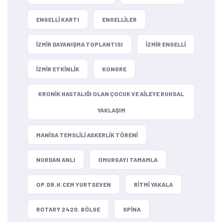
ENGELLI KARTI
ENGELLILER
IZMIR DAYANIŞMA TOPLANTISI
IZMIR ENGELLI
IZMIR ETKINLIK
KONGRE
KRONIK HASTALIĞI OLAN ÇOCUK VE AILEYE RUHSAL
YAKLAŞIM
MANISA TEMSLILI ASKERLIK TÖRENI
NURDAN ANLI
OMURGAYI TAMAMLA
OP.DR.H.CEM YURTSEVEN
RITMI YAKALA
ROTARY 2420. BÖLGE
SPINA