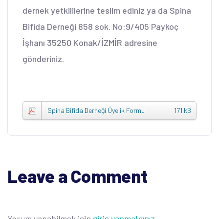
dernek yetkililerine teslim ediniz ya da Spina
Bifida Derneği 858 sok. No:9/405 Paykoç
İşhanı 35250 Konak/İZMİR adresine
gönderiniz.
Spina Bifida Derneği Üyelik Formu
171 kB
Leave a Comment
Yorum yapabilmek için
giriş yapmalısınız
.